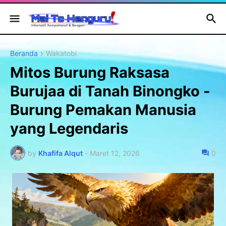
Beranda
Wakatobi
Mitos Burung Raksasa
Burujaa di Tanah Binongko -
Burung Pemakan Manusia
yang Legendaris
by
Khafifa Alqut
-
Maret 12, 2026
0