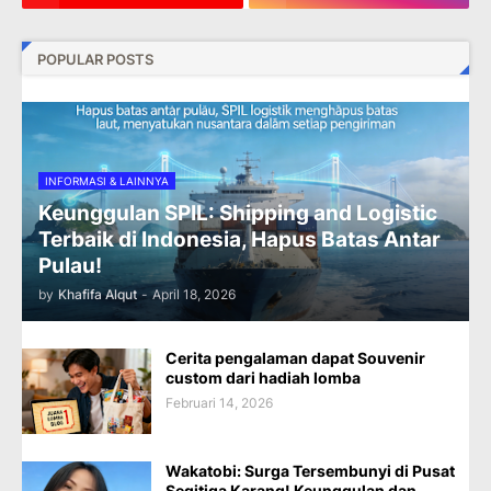
POPULAR POSTS
INFORMASI & LAINNYA
Keunggulan SPIL: Shipping and Logistic
Terbaik di Indonesia, Hapus Batas Antar
Pulau!
by
Khafifa Alqut
-
April 18, 2026
Cerita pengalaman dapat Souvenir
custom dari hadiah lomba
Februari 14, 2026
Wakatobi: Surga Tersembunyi di Pusat
Segitiga Karang! Keunggulan dan