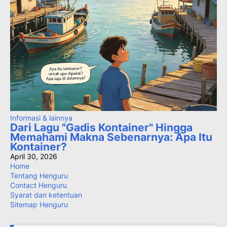
Informasi & lainnya
Dari Lagu "Gadis Kontainer" Hingga
Memahami Makna Sebenarnya: Apa Itu
Kontainer?
April 30, 2026
Home
Tentang Henguru
Contact Henguru
Syarat dan ketentuan
Sitemap Henguru