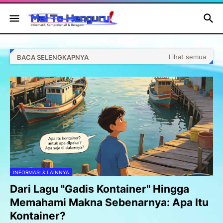
Lihat semua
BACA SELENGKAPNYA
INFORMASI & LAINNYA
Dari Lagu "Gadis Kontainer" Hingga
Memahami Makna Sebenarnya: Apa Itu
Kontainer?