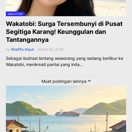
WAKATOBI
Wakatobi: Surga Tersembunyi di Pusat
Segitiga Karang! Keunggulan dan
Tantangannya
by
Khafifa Alqut
-
Maret 06, 2026
Sebagai ilustrasi tentang seseorang yang sedang berlibur ke
Wakatobi, menikmati pantai yang inda…
Muat postingan lainnya