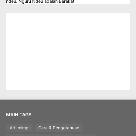
ndeu. Nguru Ndeu adalah Barakati
MAIN TAGS
Arti mimpi
Cara & Pengetahuan