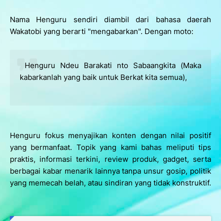
Nama Henguru sendiri diambil dari bahasa daerah
Wakatobi yang berarti "mengabarkan". Dengan moto:
Henguru Ndeu Barakati nto Sabaangkita (Maka
kabarkanlah yang baik untuk Berkat kita semua),
Henguru fokus menyajikan konten dengan nilai positif
yang bermanfaat. Topik yang kami bahas meliputi tips
praktis, informasi terkini, review produk, gadget, serta
berbagai kabar menarik lainnya tanpa unsur gosip, politik
yang memecah belah, atau sindiran yang tidak konstruktif.