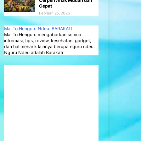
Cerpen Anak Mudah dan
Cepat
Februari 25, 2026
Mai To Henguru Ndeu: BARAKATI
Mai To Henguru mengabarkan semua
informasi, tips, review, kesehatan, gadget,
dan hal menarik lainnya berupa nguru ndeu.
Nguru Ndeu adalah Barakati