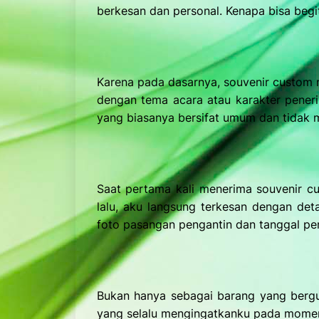
berkesan dan personal. Kenapa bisa beg
Karena pada dasarnya, souvenir custom m
dengan tema acara atau karakter peneri
yang biasanya bersifat umum dan tidak m
Saat pertama kali menerima souvenir c
lalu, aku langsung terkesan dengan det
foto pasangan pengantin dan tanggal pe
Bukan hanya sebagai barang yang bergun
yang selalu mengingatkanku pada momen b