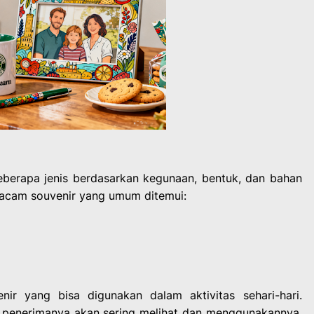
beberapa jenis berdasarkan kegunaan, bentuk, dan bahan
acam souvenir yang umum ditemui:
enir yang bisa digunakan dalam aktivitas sehari-hari.
ah penerimanya akan sering melihat dan menggunakannya,