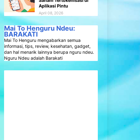
Saham Tertokenisasi di
Aplikasi Pintu
April 08, 2026
Mai To Henguru Ndeu:
BARAKATI
Mai To Henguru mengabarkan semua
informasi, tips, review, kesehatan, gadget,
dan hal menarik lainnya berupa nguru ndeu.
Nguru Ndeu adalah Barakati