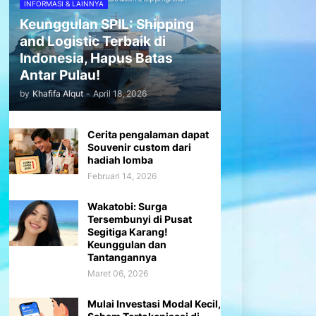
INFORMASI & LAINNYA
Keunggulan SPIL: Shipping
and Logistic Terbaik di
Indonesia, Hapus Batas
Antar Pulau!
by
Khafifa Alqut
-
April 18, 2026
Cerita pengalaman dapat
Souvenir custom dari
hadiah lomba
Februari 14, 2026
Wakatobi: Surga
Tersembunyi di Pusat
Segitiga Karang!
Keunggulan dan
Tantangannya
Maret 06, 2026
Mulai Investasi Modal Kecil,